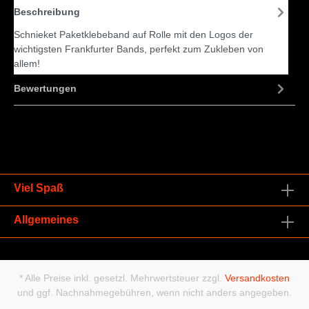
Beschreibung
Schnieket Paketklebeband auf Rolle mit den Logos der
wichtigsten Frankfurter Bands, perfekt zum Zukleben von
allem!
Bewertungen
Viel Spaß
Allgemeines
* Alle Preise inkl. gesetzl. Mehrwertsteuer zzgl.
Versandkosten
und ggf. Nachnahmegebühren, wenn nicht anders angegeben.