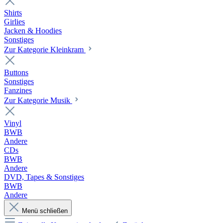
Shirts
Girlies
Jacken & Hoodies
Sonstiges
Zur Kategorie Kleinkram
Buttons
Sonstiges
Fanzines
Zur Kategorie Musik
Vinyl
BWB
Andere
CDs
BWB
Andere
DVD, Tapes & Sonstiges
BWB
Andere
Menü schließen