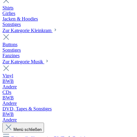
Shirts
Girlies
Jacken & Hoodies
Sonstiges
Zur Kategorie Kleinkram
Buttons
Sonstiges
Fanzines
Zur Kategorie Musik
Vinyl
BWB
Andere
CDs
BWB
Andere
DVD, Tapes & Sonstiges
BWB
Andere
Menü schließen